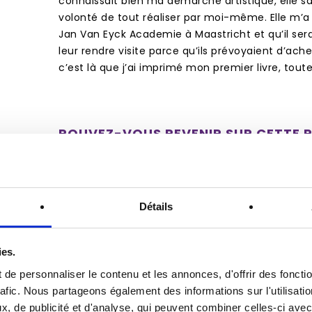
connaissait bien ma démarche artistique, elle s
volonté de tout réaliser par moi-même. Elle m’a dit
Jan Van Eyck Academie à Maastricht et qu’il sera
leur rendre visite parce qu’ils prévoyaient d’achet
c’est là que j’ai imprimé mon premier livre, toute
POUVEZ-VOUS REVENIR SUR CETTE P
Le laboratoire n’était pas encore ouvert au publ
fréquentait. Jo Frenken, chef du laboratoire d’i
donné la liberté de travailler comme je le souhait
Détails
était tout neuf, ni Jo ni moi ne savions nous en s
essais et appris ensemble. Il nous a fallu être pa
ies.
j’avais tout l’espace pour moi, tout le temps qu’il m
semaines pour faire des tests de couleur, puis j’ai
de personnaliser le contenu et les annonces, d'offrir des foncti
mes designs. En septembre, je venais chaque jo
rafic. Nous partageons également des informations sur l'utilisati
au labo. Il y avait des impressions dans tous les 
, de publicité et d'analyse, qui peuvent combiner celles-ci avec