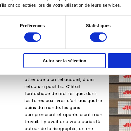
Quand j’y repense, c’était probablement une de
ils ont collectées lors de votre utilisation de leurs services.
plus heureuses.
Préférences
Statistiques
VOTRE LIVRE A CONNU UN GRAND SU
CELA VOUS A SURPRISE ?
Oui, c’était une surprise totale.
Autoriser la sélection
Dans l’année, mon livre était
épuisé. Je ne me serais jamais
attendue à un tel accueil, à des
retours si positifs… C’était
fantastique de réaliser que, dans
les foires aux livres d’art aux quatre
coins du monde, les gens
comprenaient et appréciaient mon
travail. Il y avait une vraie curiosité
autour de la risographie, on me