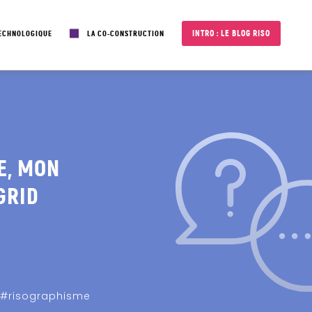
INTRO : LE BLOG RISO
TECHNOLOGIQUE
LA CO-CONSTRUCTION
E, MON
GRID
#risographisme