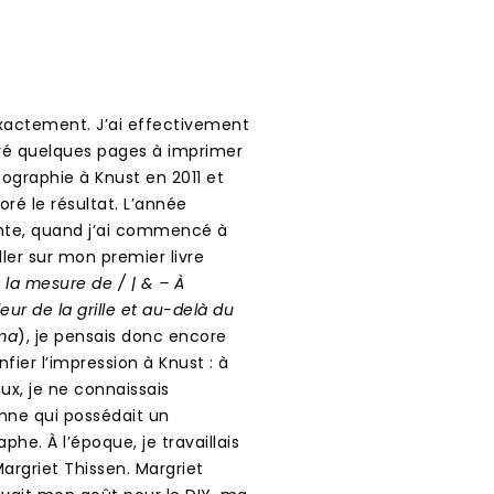
xactement. J’ai effectivement
é quelques pages à imprimer
sographie à Knust en 2011 et
doré le résultat. L’année
nte, quand j’ai commencé à
ller sur mon premier livre
 la mesure de / | & – À
rieur de la grille et au-delà du
ma
), je pensais donc encore
fier l’impression à Knust : à
ux, je ne connaissais
nne qui possédait un
aphe. À l’époque, je travaillais
argriet Thissen. Margriet