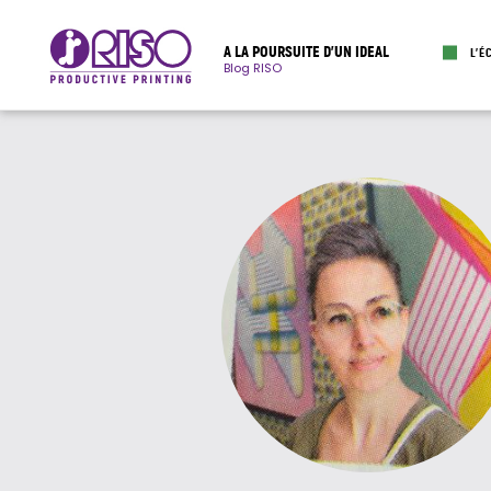
A LA POURSUITE D’UN IDEAL
L’É
Blog RISO