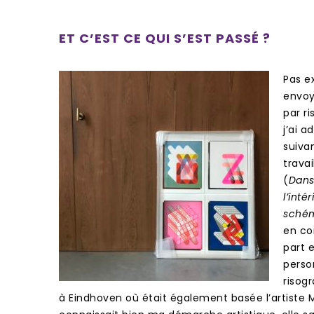
ET C’EST CE QUI S’EST PASSÉ ?
Pas e
envoy
par ri
j’ai a
suiva
travai
(
Dans
l’inté
sché
en con
part e
perso
risogr
à Eindhoven où était également basée l’artiste M