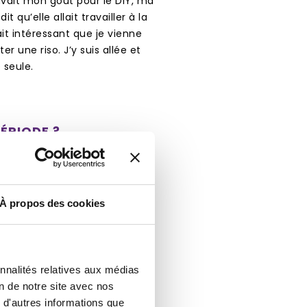
avait mon goût pour le DIY, ma
 qu’elle allait travailler à la
it intéressant que je vienne
er une riso. J’y suis allée et
 seule.
ÉRIODE ?
ic, aucun étudiant ne le
mpression de l’Academie, m’a
ais. À l’époque, le risographe
À propos des cookies
ervir. Nous avons fait des
tients et endurants ! Mais
e fallait. J’ai pris trois
 passé tout l’été à travailler
onnalités relatives aux médias
ur à Maastricht pour imprimer
on de notre site avec nos
coins. J’ai adoré cette période.
 d'autres informations que