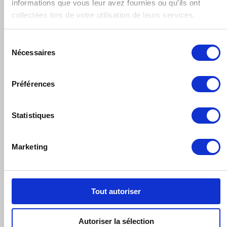
informations que vous leur avez fournies ou qu'ils ont
RISOGRAPHE, MON
collectées lors de votre utilisation de leurs services.
AMOUR – HAND SAW
PRESS
Sélection
Tokyo, Japon
Nécessaires
du
consentement
Préférences
Statistiques
RISOGRAPHE, MON
Marketing
AMOUR
Endless Editions, New
York, États-Unis
Tout autoriser
Autoriser la sélection