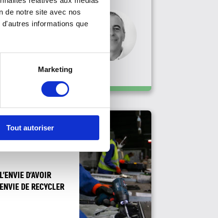
onnalités relatives aux médias
SENSIBILISER SUR
on de notre site avec nos
L’IMPORTANCE DE
 d'autres informations que
LA QUALITÉ DE
L’AIR INTÉRIEUR
Daniel Botella -
Fondateur de Transitia
Marketing
Tout autoriser
L’ENVIE D’AVOIR
ENVIE DE RECYCLER