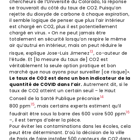
chercheurs de l’Université du Colorado, la réponse
se trouverait du côté du taux de CO2. Puisqu’on
rejette du dioxyde de carbone à chaque expiration,
il semble logique de penser que plus l’air intérieur
est chargé en CO2, plus il est potentiellement
chargé en virus. « On ne peut jamais être
totalement en sécurité lorsqu’on respire le même
air qu’autrui en intérieur, mais on peut réduire le
⁠13
risque, explique Jose-Luis Jimenez
, co-auteur de
l’étude. Et [la mesure du taux de] CO2 est
véritablement la seule option pratique et bon
marché que nous ayons pour surveiller [ce risque]».
Le taux de CO2 est donc un bon indicateur de la
quantité de COVID dans l’air.
Autrement dit, si le
taux de CO2 atteint un certain seuil – le Haut
⁠14
Conseil de la Santé Publique préconise
⁠15
800 ppm
, mais certains experts estiment qu’il
16
faudrait être sous la barre des 600 voire 500 ⁠ppm
–, il est temps d’aérer la pièce.
Pour éviter les contaminations dans les écoles, cela
peut être déterminant. D’où la décision de la ville
de Paris de faire installer 500 capteurs de CO2 dans