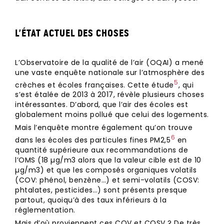
L’ÉTAT ACTUEL DES CHOSES
L’Observatoire de la qualité de l’air (OQAI) a mené
une vaste enquête nationale sur l’atmosphère des
⁠5
crèches et écoles françaises. Cette étude
, qui
s’est étalée de 2013 à 2017, révèle plusieurs choses
intéressantes. D’abord, que l’air des écoles est
globalement moins pollué que celui des logements.
Mais l’enquête montre également qu’on trouve
⁠6
dans les écoles des particules fines PM2,5
en
quantité supérieure aux recommandations de
l’OMS (18 µg/m3 alors que la valeur cible est de 10
µg/m3) et que les composés organiques volatils
(COV: phénol, benzène…) et semi-volatils (COSV:
phtalates, pesticides…) sont présents presque
partout, quoiqu’à des taux inférieurs à la
réglementation.
Mais d’où proviennent ces COV et COSV ? De très