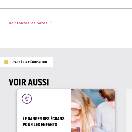
Voir toutes les notes
Note 1
https://leparticulier.lefigaro.fr/article/l-air-ambiant-du-logement-est-cinq-fois-plus-pollue-que-l-air-exterieur
Note 2
L’ACCÈS À L’ÉDUCATION
https://leparticulier.lefigaro.fr/article/l-air-ambiant-du-logement-est-cinq-fois-plus-pollue-que-l-air-exterieur
Note 3
VOIR AUSSI
https://www.lagazettedescommunes.com/722265/la-qualite-de-lair-interieur-a-lecole-profite-de-leffet-covid/
Note 4
https://www.ecologie.gouv.fr/qualite-lair-interieur
LE DANGER DES ÉCRANS
Note 5
POUR LES ENFANTS
https://www.batiactu.com/edito/qualite-air-interieur-ecoles-francaises-est-elle-bonne-53396.php