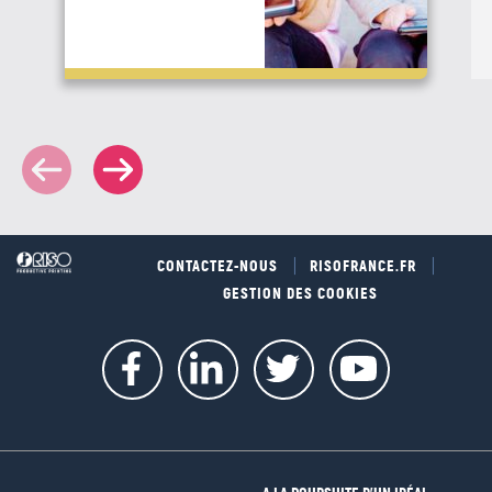
Note 6
particules d'un diamètre inférieur à 2.5
microns
Note 7
https://www.leprogres.fr/magazine-sante/2020/11/03/zero-pollution-lumiere-et-calme-les-cles-de-l-apprentissage
Note 8
https://www.epa.gov/iaq-schools/frequently-asked-questions-about-improved-academic-performance
CONTACTEZ-NOUS
RISOFRANCE.FR
Note 9
GESTION DES COOKIES
https://www.lemonde.fr/planete/article/2020/03/09/pollution-a-lyon-des-parents-d-eleves-attaquent-les-pouvoirs-publics-pour-insuffisance-de-l-action_6032276_3244.html
Note 10
https://www.greenpeace.fr/espace-presse/pollution-de-lair-a-lecole-michel-servet-depot-dun-recours-devant-le-tribunal-administratif-de-lyon/
Note 11
https://www.futura-sciences.com/sante/questions-reponses/coronavirus-coronavirus-transmet-il-plus-air-surfaces-contaminees-15085/