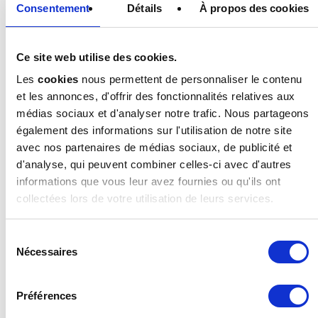
Consentement
Détails
À propos des cookies
garde même l’intégralité de ses fenêtres
⁠10
fermées
.
Pourtant, en ces temps de COVID, l’aération des
Ce site web utilise des cookies.
classes est peut-être plus importante que jamais.
Les
cookies
nous permettent de personnaliser le contenu
et les annonces, d'offrir des fonctionnalités relatives aux
LA QUALITÉ DE L’AIR INTÉRIEUR EN TEMPS DE
médias sociaux et d'analyser notre trafic. Nous partageons
COVID
également des informations sur l'utilisation de notre site
avec nos partenaires de médias sociaux, de publicité et
d'analyse, qui peuvent combiner celles-ci avec d'autres
C’est un fait, le COVID-19 se transmet avant tout
informations que vous leur avez fournies ou qu'ils ont
par voie respiratoire, via des gouttelettes
collectées lors de votre utilisation de leurs services.
⁠11
aéroportées. « Au moins 70 % des contaminations
se font par les aérosols », estime Antoine Flahault,
directeur de l’Institut de santé globale de
Sélection
l’Université de Genève. Ces gouttelettes de très
Nécessaires
du
petite taille sont émises lorsqu’on parle ou que l’on
consentement
respire. Elles viennent se mélanger à l’air ambiant
et peuvent y rester des heures.
Préférences
Plus on passe de temps dans un espace fermé