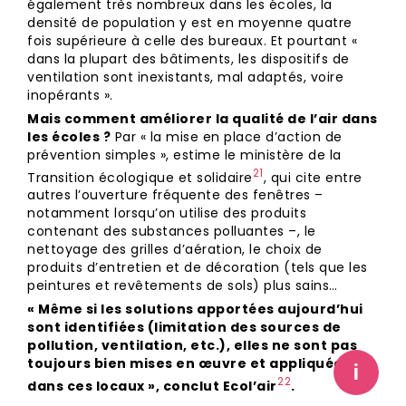
également très nombreux dans les écoles, la
densité de population y est en moyenne quatre
fois supérieure à celle des bureaux. Et pourtant «
dans la plupart des bâtiments, les dispositifs de
ventilation sont inexistants, mal adaptés, voire
inopérants ».
Mais comment améliorer la qualité de l’air dans
les écoles ?
Par « la mise en place d’action de
prévention simples », estime le ministère de la
21
Transition écologi⁠que et solidaire
, qui cite entre
autres l’ouverture fréquente des fenêtres –
notamment lorsqu’on utilise des produits
contenant des substances polluantes –, le
nettoyage des grilles d’aération, le choix de
produits d’entretien et de décoration (tels que les
peintures et revêtements de sols) plus sains…
« Même si les solutions apportées aujourd’hui
sont identifiées (limitation des sources de
pollution, ventilation, etc.), elles ne sont pas
toujours bien mises en œuvre et appliquées
i
22
dans ces locaux », conclut Ecol’air
.