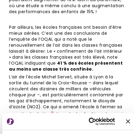
où une étude a même conclu à une augmentation
des performances des enfants de 15% !
Par ailleurs, les écoles françaises ont besoin d’être
mieux aérées. C’est une des conclusions de
l’enquête de l’OQAI, qui a noté que le
renouvellement de l’air dans les classes françaises
laissait à désirer. Le « confinement de l’air intérieur
» dans les classes françaises est très élevé, note
l’OQAI, indiquant que
41 % des écoles présentent
au moins une classe très confinée.
L’air de l’école Michel Servet, située à Lyon à la
sortie du tunnel de la Croix-Rousse – dans lequel
circulent des dizaines de milliers de véhicules
chaque jour –, est particulièrement contaminé par
les gaz d’échappement, notamment le dioxyde
d’azote (NO2). Ce qui a amené l’école à fermer sa
9
cour de récréation⁠
, à garder les fenêtres donnant
du côté du tunnel perpétuellement closes et à
installer un extracteur d’air dans le gymnase. Les
jours de pic de pollution, à défaut de mieux, l’école